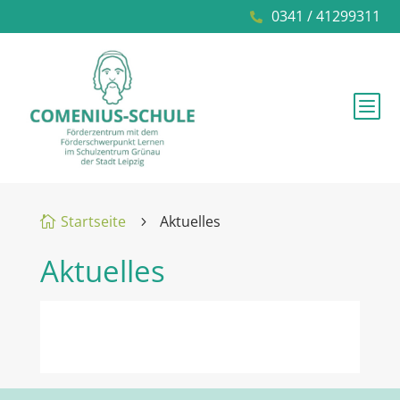
0341 / 41299311

b
Startseite
Aktuelles

5
Aktuelles