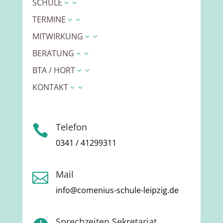
SCHULE
3
TERMINE
3
MITWIRKUNG
3
BERATUNG
3
BTA / HORT
3
KONTAKT
3
Telefon

0341 / 41299311
Mail

info@comenius-schule-leipzig.de
Sprechzeiten Sekretariat