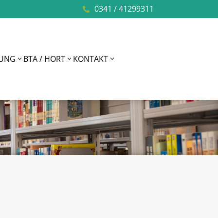
0341 / 41299311

TUNG
BTA / HORT
KONTAKT