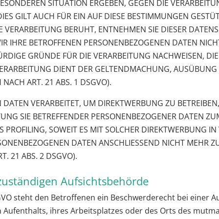
 BESONDEREN SITUATION ERGEBEN, GEGEN DIE VERARBEI
ES GILT AUCH FÜR EIN AUF DIESE BESTIMMUNGEN GESTÜTZT
E VERARBEITUNG BERUHT, ENTNEHMEN SIE DIESER DATEN
R IHRE BETROFFENEN PERSONENBEZOGENEN DATEN NICHT 
DIGE GRÜNDE FÜR DIE VERARBEITUNG NACHWEISEN, DIE 
 VERARBEITUNG DIENT DER GELTENDMACHUNG, AUSÜBUNG
ACH ART. 21 ABS. 1 DSGVO).
ATEN VERARBEITET, UM DIREKTWERBUNG ZU BETREIBEN, S
TUNG SIE BETREFFENDER PERSONENBEZOGENER DATEN Z
AS PROFILING, SOWEIT ES MIT SOLCHER DIREKTWERBUNG I
RSONENBEZOGENEN DATEN ANSCHLIESSEND NICHT MEHR 
 21 ABS. 2 DSGVO).
zuständigen Aufsichts­behörde
GVO steht den Betroffenen ein Beschwerderecht bei einer A
 Aufenthalts, ihres Arbeitsplatzes oder des Orts des mutm